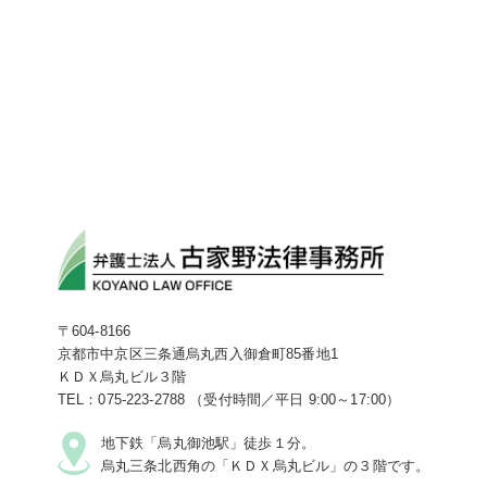
〒604-8166
京都市中京区三条通烏丸西入御倉町85番地1
ＫＤＸ烏丸ビル３階
TEL：075-223-2788 （受付時間／平日 9:00～17:00）
地下鉄「烏丸御池駅」徒歩１分。
烏丸三条北西角の「ＫＤＸ烏丸ビル」の３階です。