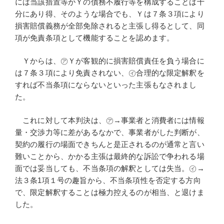
には当該措置等がＹの債務不履行等を構成することは十
分にあり得、そのような場合でも、Ｙは７条３項により
損害賠償義務が全部免除されると主張し得るとして、同
項が免責条項として機能することを認めます。
Ｙからは、㋐Ｙが客観的に損害賠償責任を負う場合に
は７条３項により免責されない、㋑合理的な限定解釈を
すれば不当条項にならないといった主張もなされまし
た。
これに対して本判決は、㋐→事業者と消費者には情報
量・交渉力等に差があるなかで、事業者がした判断が、
契約の履行の場面できちんと是正されるのが通常と言い
難いことから、かかる主張は最終的な訴訟で争われる場
面では妥当しても、不当条項の解釈としては失当。㋑→
法３条1項１号の趣旨から、不当条項性を否定する方向
で、限定解釈することは極力控えるのが相当、と退けま
した。