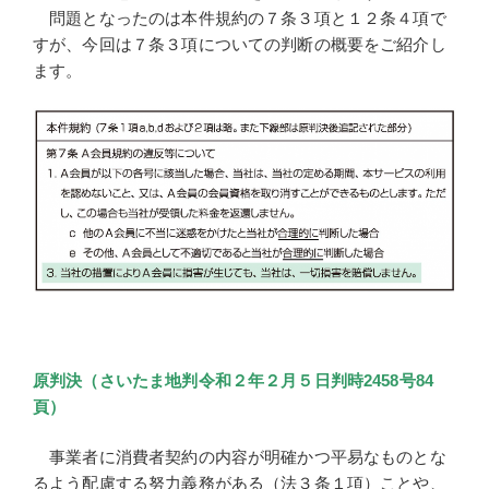
問題となったのは本件規約の７条３項と１２条４項で
すが、今回は７条３項についての判断の概要をご紹介し
ます。
原判決（さいたま地判令和２年２月５日判時2458号84
頁）
事業者に消費者契約の内容が明確かつ平易なものとな
るよう配慮する努力義務がある（法３条１項）ことや、