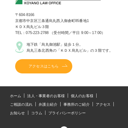
〒604-8166
京都市中京区三条通烏丸西入御倉町85番地1
ＫＤＸ烏丸ビル３階
TEL：075-223-2788 （受付時間／平日 9:00～17:00）
地下鉄「烏丸御池駅」徒歩１分。
烏丸三条北西角の「ＫＤＸ烏丸ビル」の３階です。
アクセスはこちら
ホーム
法人・事業者のお客様
個人のお客様
ご相談の流れ
弁護士紹介
事務所のご紹介
アクセス
お知らせ
コラム
プライバシーポリシー