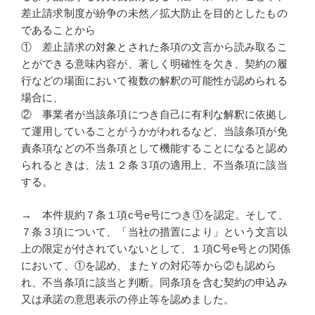
差止請求制度が紛争の未然／拡大防止を目的としたもの
であることから
① 差止請求の対象とされた条項の文言から読み取るこ
とができる意味内容が、著しく明確性を欠き、契約の履
行などの場面において複数の解釈の可能性が認められる
場合に、
② 事業者が当該条項につき自己に有利な解釈に依拠し
て運用していることがうかがわれるなど、当該条項が免
責条項などの不当条項として機能することになると認め
られるときは、法１２条３項の適用上、不当条項に該当
する。
→ 本件規約７条１項c号e号につき①を認定。そして、
７条３項について、「当社の措置により」という文言以
上の限定が付されていないとして、１項C号e号との関係
において、①を認め、またＹの対応等から②も認めら
れ、不当条項に該当と判断。同条項を含む契約の申込み
又は承諾の意思表示の停止等を認めました。