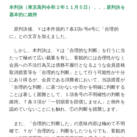
本判決（東京高判令和２年１１月５日）．．．原判決を
基本的に維持
原判決後、Ｙは本件規約７条1項c号e号に「合理的
に」との文言を加えました。
しかし、本判決は、Ｙは「合理的な判断」を行うに当
たって極めて広い裁量を有し、客観的には合理性がなく
会員への不法行為又は債務不履行となるような会員資格
取消措置等を「合理的な判断」として行う可能性が十分
にあり得るが、会員である消費者において、当該措置が
「合理的な判断」に基づかないか否かを明確に判断する
ことは著しく困難として、１項各号の不明確性の判断を
維持。７条３項が「一切損害を賠償しません」と例外を
認めていないことにも触れ、①の判断を踏襲します。
また、「合理的に判断した」の意味内容は極めて不明
確で、Ｙが「合理的な」判断をしたつもりでも、客観的