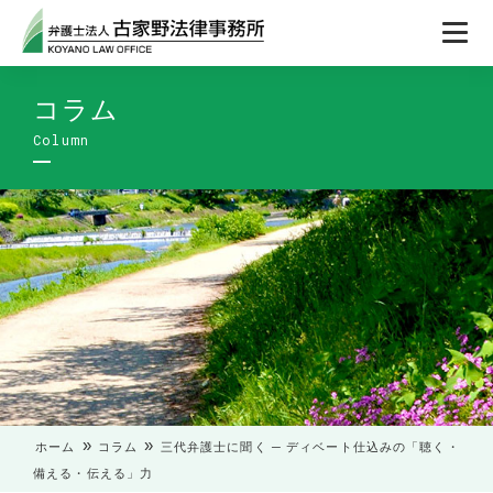
コラム
»
»
ホーム
コラム
三代弁護士に聞く ─ ディベート仕込みの「聴く・
備える・伝える」力