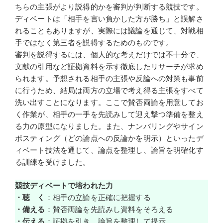
ちらの主張がより説得的かを審判が判断する競技です。
ディベートは「相手を言い負かした方が勝ち」と誤解さ
れることもありますが、実際には議論を通じて、対戦相
手ではなく第三者を説得するためのものです。
審判を説得するには、個人的な考えだけでは不十分で、
文献の引用など証拠資料を示す徹底したリサーチが求め
られます。予想される相手の主張や反論への対策も事前
に行うため、結局は両方の立場で考え得る主張をすべて
洗い出すことになります。ここで賛否両論を用意してお
く作業が、相手の一手を先読みして迎え撃つ準備を整え
る力の原型になりました。また、ナンバリングやサイン
ポスティング（どの論点への反論かを明示）といったデ
ィベート技法を通じて、論点を整理し、論旨を明確化す
る訓練を受けました。
競技ディベートで培われた力
・聴 く
：相手の立論を正確に把握する
・備える
：賛否両論を先読みし資料をそろえる
・伝える
：証拠を引き、論旨を整理して提示