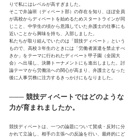
りで私にはレベルが高すぎました。
そこで弁論班（ディベート部）の存在を知り、ほぼ全員
が高校からディベートを始めるためスタートラインが同
じこと、中学生の頃から意識していた弁護士の仕事にも
近いことから興味を持ち、入部しました。
私たちが取り組んでいたのは「競技ディベート」という
もので、高校３年生のときには「労働者派遣を禁止すべ
きか」をテーマに行われたディベート甲子園（全国大
会）へ出場し、決勝トーナメントにも進出しました。討
論テーマから労働法への関心が高まり、弁護士となった
後に人事労務に注力するきっかけにもなりました。
───
競技ディベートではどのような
力が育まれましたか。
競技ディベートは、一つの論題について賛成・反対に分
かれて立論し、相手の主張への反論を行い、最終的にど