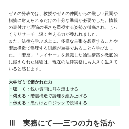
ゼミの発表では、教授やゼミの仲間からの厳しい質問や
指摘に耐えられるだけの十分な準備が必要でした。情報
の裏付けと理論の深さを重視する姿勢が徹底され、じっ
くりリサーチし深く考える力が養われました。
また、法律を学ぶ以上に、多様な主張を想定することや
階層構造で整理する訓練が重要であることを学びまし
た。「階層」「レイヤー」を意識した論理構築を徹底的
に鍛えられた経験は、現在の法律実務にも大きく生きて
いると感じます。
大学ゼミで磨かれた力
・聴 く
：鋭い質問に耳を澄ませる
・備える
：階層構造で論理を組み上げる
・伝える
：裏付けとロジックで説得する
Ⅲ 実務にて──三つの力を活か