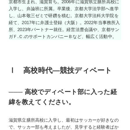
京都市生まれ、滋賀育ち。2006年に滋賀県立膳所高校に
入学し、弁論班に所属。卒業後、京都大学法学部へ進学
し、山本敬三ゼミで研鑽を積む。京都大学法科大学院を
経て、2017年に弁護士登録（大阪）。2022年当事務所入
所、2023年パートナー就任。経営法曹会議や、京都サン
ガＦ.Ｃ.のサポートカンパニーＢなど、幅広く活動中。
Ⅰ 高校時代―競技ディベート
───
高校でディベート部に入った経
緯を教えてください。
滋賀県立膳所高校に入学し、最初はサッカーが好きなの
で、サッカー部も考えましたが、見学すると経験者ばか