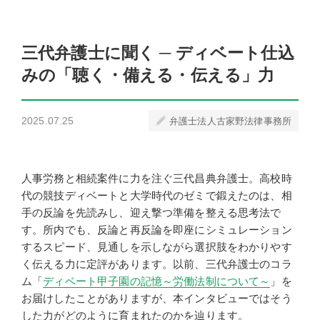
三代弁護士に聞く ─ ディベート仕込
みの「聴く・備える・伝える」力
2025.07.25
弁護士法人古家野法律事務所
人事労務と相続案件に力を注ぐ三代昌典弁護士。高校時
代の競技ディベートと大学時代のゼミで鍛えたのは、相
手の反論を先読みし、迎え撃つ準備を整える思考法で
す。所内でも、反論と再反論を即座にシミュレーション
するスピード、見通しを示しながら選択肢をわかりやす
く伝える力に定評があります。以前、三代弁護士のコラ
ム「
ディベート甲子園の記憶～労働法制について～
」を
お届けしたことがありますが、本インタビューではそう
した力がどのように育まれたのかを辿ります。