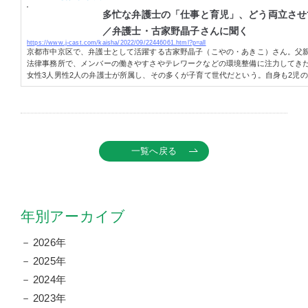
多忙な弁護士の「仕事と育児」、どう両立させ
／弁護士・古家野晶子さんに聞く
https://www.j-cast.com/kaisha/2022/09/22446061.html?p=all
京都市中京区で、弁護士として活躍する古家野晶子（こやの・あきこ）さん。父
法律事務所で、メンバーの働きやすさやテレワークなどの環境整備に注力してき
女性3人男性2人の弁護士が所属し、その多くが子育て世代だという。自身も2児
ながら弁護士の仕事と育児に取り組む古家野さんに、個人として、そして事務所
や両立の取り組みについて話を聞いた。女
一覧へ戻る
年別アーカイブ
2026年
2025年
2024年
2023年