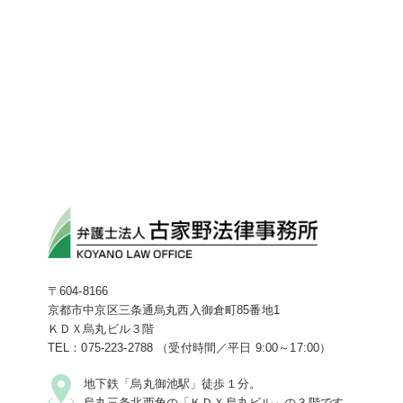
〒604-8166
京都市中京区三条通烏丸西入御倉町85番地1
ＫＤＸ烏丸ビル３階
TEL：075-223-2788 （受付時間／平日 9:00～17:00）
地下鉄「烏丸御池駅」徒歩１分。
烏丸三条北西角の「ＫＤＸ烏丸ビル」の３階です。